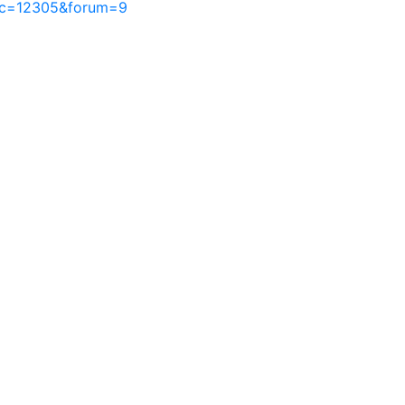
pic=12305&forum=9