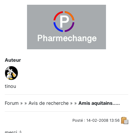
Auteur
tinou
Forum » » Avis de recherche » »
Amis aquitains.....
Posté : 14-02-2008 13:56
merci :)