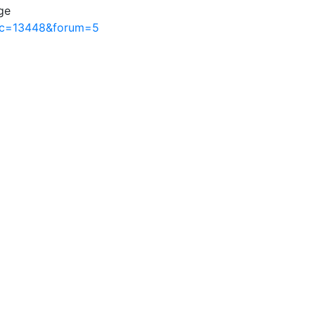
ge
pic=13448&forum=5