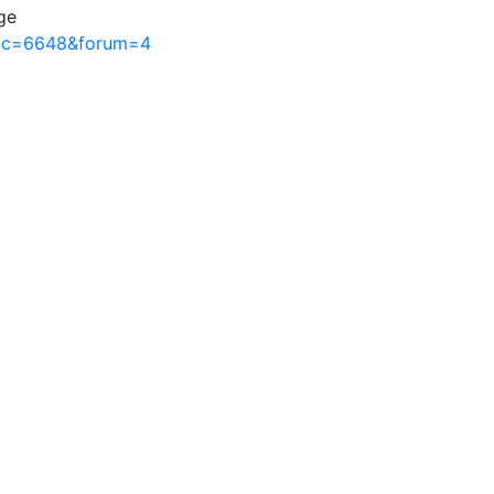
ge
pic=6648&forum=4