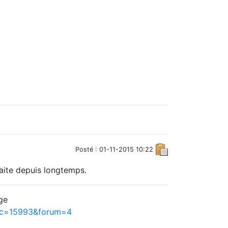
Posté : 01-11-2015 10:22
aite depuis longtemps.
ge
pic=15993&forum=4