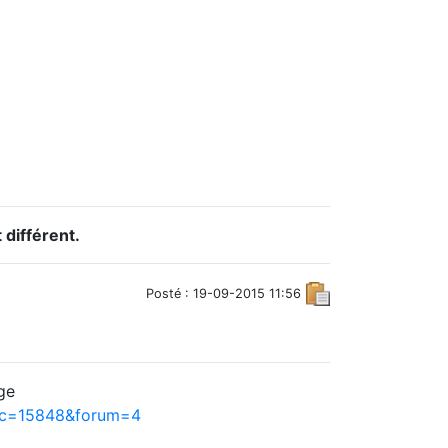
 différent.
Posté : 19-09-2015 11:56
ge
pic=15848&forum=4