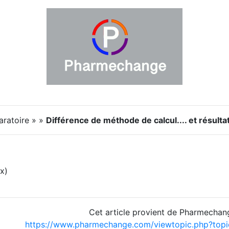
aratoire » »
Différence de méthode de calcul.... et résultat
 x)
Cet article provient de Pharmechan
https://www.pharmechange.com/viewtopic.php?to