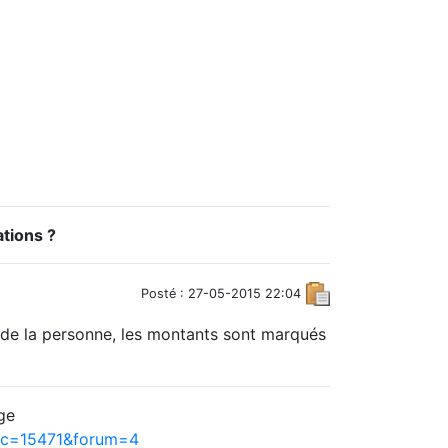
tions ?
Posté : 27-05-2015 22:04
t de la personne, les montants sont marqués
ge
pic=15471&forum=4