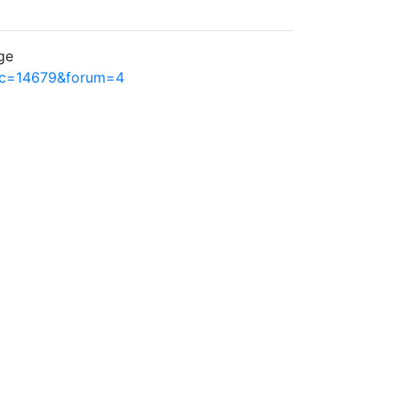
ge
pic=14679&forum=4