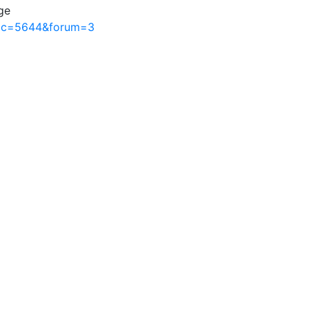
ge
pic=5644&forum=3