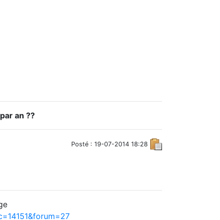
par an ??
Posté : 19-07-2014 18:28
ge
ic=14151&forum=27