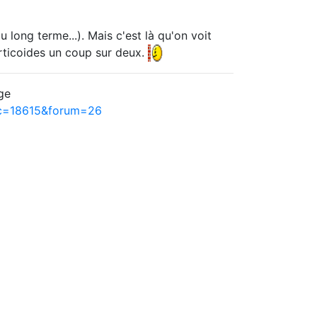
u long terme...). Mais c'est là qu'on voit
rticoides un coup sur deux.
ge
ic=18615&forum=26