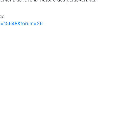
ge
ic=15648&forum=26