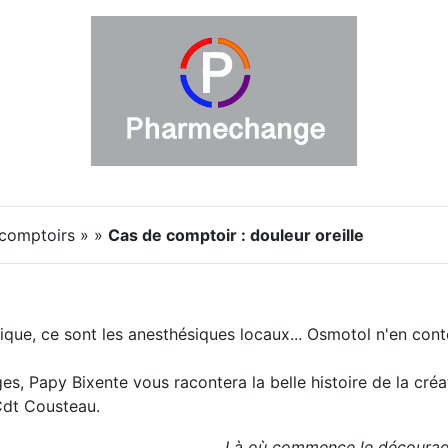
 comptoirs » »
Cas de comptoir : douleur oreille
ique, ce sont les anesthésiques locaux... Osmotol n'en conten
ges, Papy Bixente vous racontera la belle histoire de la cré
dt Cousteau.
Là où commence le découragem