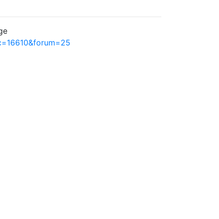
ge
ic=16610&forum=25