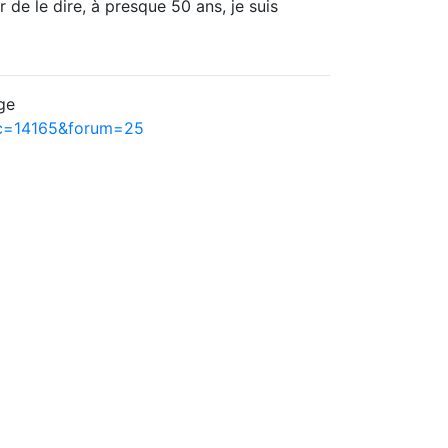
r de le dire, à presque 50 ans, je suis
ge
ic=14165&forum=25