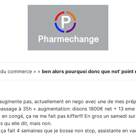
é du commerce » »
ben alors pourquoi donc que not' point
 augmente pas, actuellement en nego avec une de mes prépar
assage à 35h + augmentation: disons 1800€ net + 13 eme m
n congé, ça ne me fait pas kiffer!!! En gros un samedi sur 2,
qu elle dit, mais non.
n ça fait 4 semaines que je bosse non stop, assistante en v