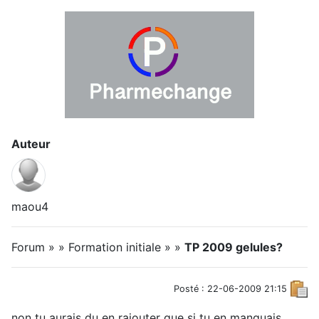
Auteur
maou4
Forum » » Formation initiale » »
TP 2009 gelules?
Posté : 22-06-2009 21:15
non tu aurais du en rajouter que si tu en manquais ,