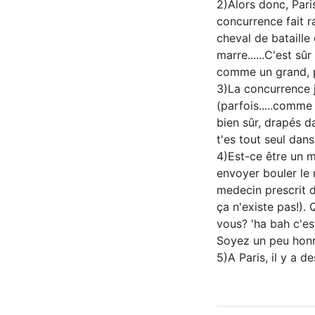
2)Alors donc, Paris
concurrence fait ra
cheval de bataille
marre......C'est s
comme un grand, po
3)La concurrence j
(parfois.....comme 
bien sûr, drapés d
t'es tout seul dans
4)Est-ce être un m
envoyer bouler le 
medecin prescrit d
ça n'existe pas!).
vous? 'ha bah c'est
Soyez un peu honnêt
5)A Paris, il y a d