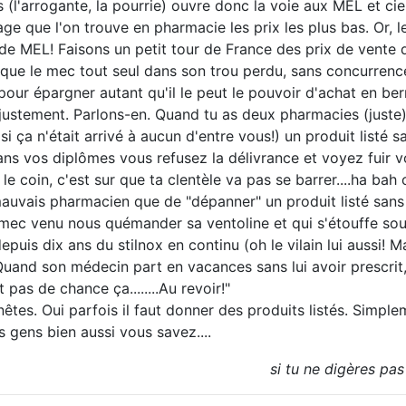
 (l'arrogante, la pourrie) ouvre donc la voie aux MEL et cie.
ge que l'on trouve en pharmacie les prix les plus bas. Or, l
 de MEL! Faisons un petit tour de France des prix de vente
ûr que le mec tout seul dans son trou perdu, sans concurrence
ur épargner autant qu'il le peut le pouvoir d'achat en be
ustement. Parlons-en. Quand tu as deux pharmacies (juste) à
si ça n'était arrivé à aucun d'entre vous!) un produit listé s
ans vos diplômes vous refusez la délivrance et voyez fuir vot
 le coin, c'est sur que ta clentèle va pas se barrer....ha bah 
auvais pharmacien que de "dépanner" un produit listé sans
mec venu nous quémander sa ventoline et qui s'étouffe sou
epuis dix ans du stilnox en continu (oh le vilain lui aussi! 
 Quand son médecin part en vacances sans lui avoir prescrit,
 pas de chance ça........Au revoir!"
es. Oui parfois il faut donner des produits listés. Simpleme
es gens bien aussi vous savez....
si tu ne digères pas