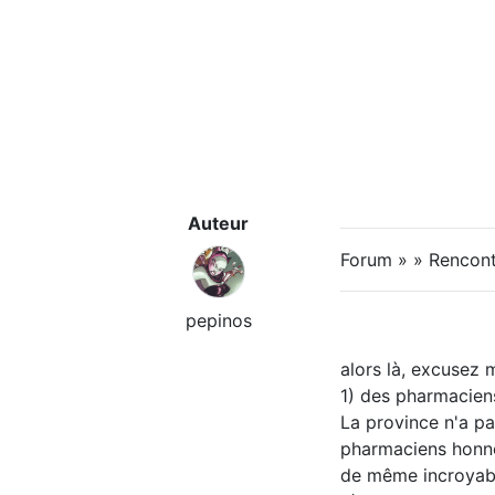
Auteur
Forum » » Rencontr
pepinos
alors là, excusez moi
1) des pharmaciens
La province n'a pa
pharmaciens honnêt
de même incroyabl