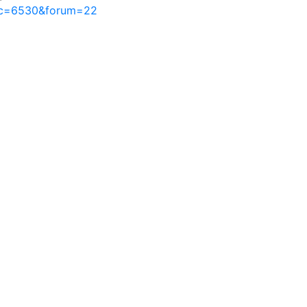
pic=6530&forum=22