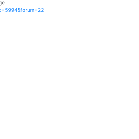
ge
pic=5994&forum=22