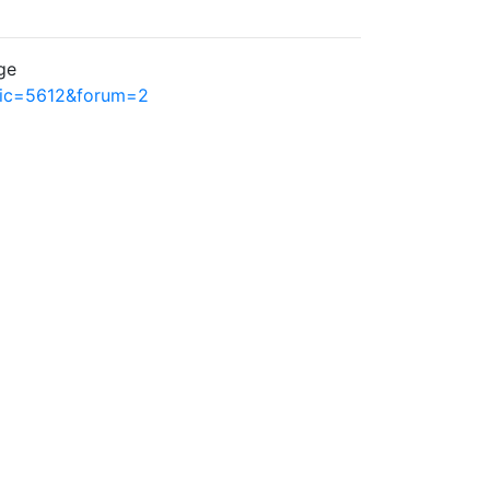
ge
pic=5612&forum=2