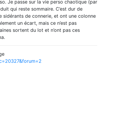
so. Je passe sur la vie perso chaotique (par
oduit qui reste sommaire. C’est dur de
e sidérants de connerie, et ont une colonne
palement un écart, mais ce n’est pas
aines sortent du lot et n’ont pas ces
ma.
ge
pic=20327&forum=2