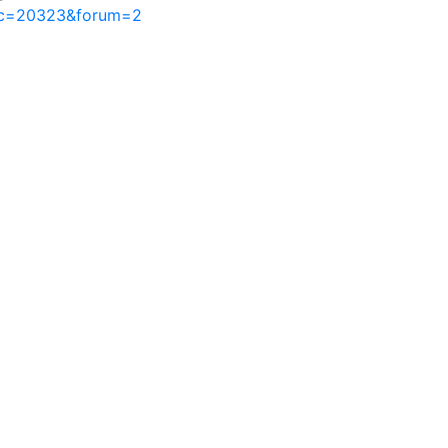
pic=20323&forum=2