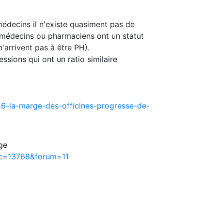
édecins il n'existe quasiment pas de
rs médecins ou pharmaciens ont un statut
n'arrivent pas à être PH).
ssions qui ont un ratio similaire
6-la-marge-des-officines-progresse-de-
ge
ic=13768&forum=11