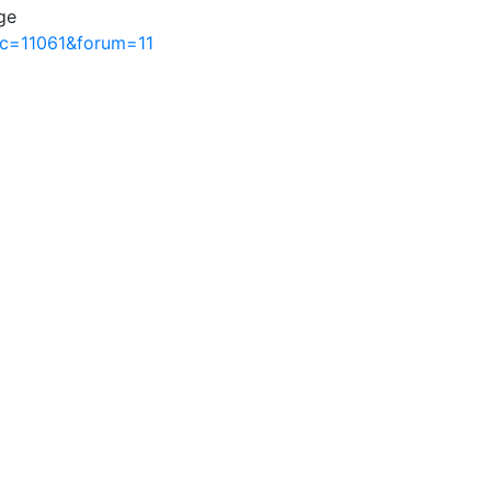
ge
ic=11061&forum=11