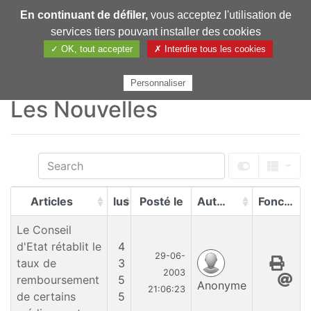
En continuant de défiler,
vous acceptez l'utilisation de
Pharmechange
services tiers pouvant installer des cookies
✓ OK, tout accepter
✗ Interdire tous les cookies
Personnaliser
Les Nouvelles
Articles
lus
Posté le
Auteur
Fonctions
Le Conseil
d'Etat rétablit le
4
29-06-
taux de
3
2003
remboursement
5
Anonyme
21:06:23
de certains
5