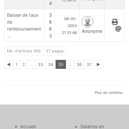
15:34:37
4
Baisse de taux
3
08-05-
de
6
2003
remboursement
6
Anonyme
21:31:48
...
3
Nb. d'articles 368
37 pages
◄
1
2
…
33
34
35
…
36
37
►
Plus de contenu
Accueil
Salaires en