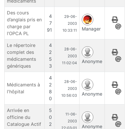
médicaments
Des cours
4
29-06-
d’anglais pris en
7
2003
charge par
Manager
91
10:33:11
l’OPCA PL
Le répertoire
4
28-06-
complet des
2
2003
médicaments
5
Anonyme
11:02:04
génériques
3
4
28-06-
Médicaments à
2
2003
l'hôpital
8
Anonyme
10:56:03
0
Arrivée en
5
11-06-
officine du
0
2003
Catalogue Actif
2
Anonyme
22:03:01