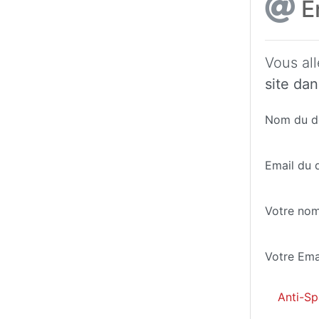
En
Vous all
site dan
Nom du de
Email du d
Votre no
Votre Ema
Anti-Sp