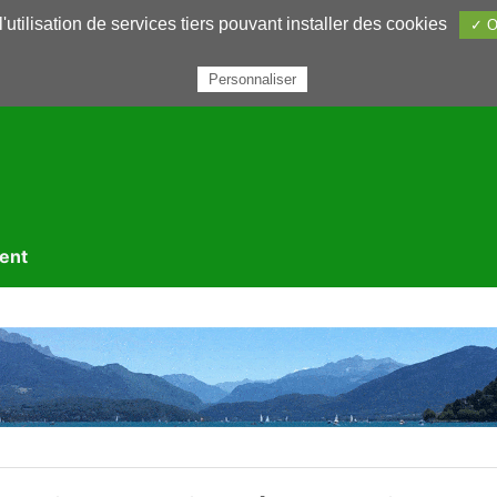
utilisation de services tiers pouvant installer des cookies
✓ O
rairie
Annuaires
Petites annonces
Nous contacter
Personnaliser
ment