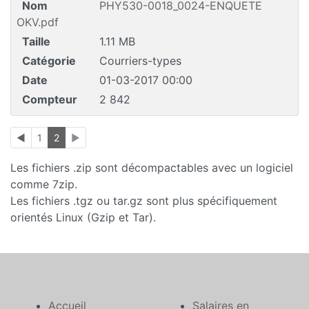
Nom
PHY530-0018_0024-ENQUETE
OKV.pdf
Taille
1.11 MB
Catégorie
Courriers-types
Date
01-03-2017 00:00
Compteur
2 842
◄
1
2
►
Les fichiers .zip sont décompactables avec un logiciel
comme 7zip.
Les fichiers .tgz ou tar.gz sont plus spécifiquement
orientés Linux (Gzip et Tar).
Accueil
Salaires en