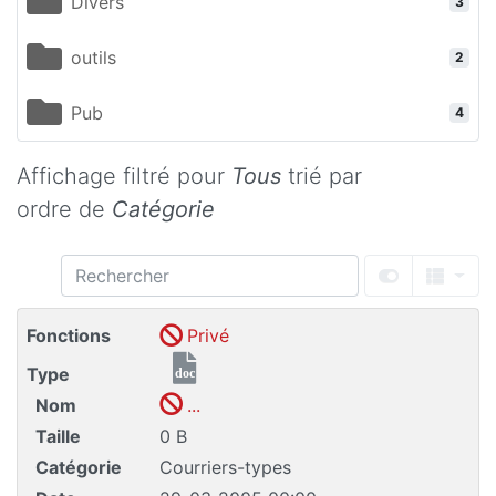
Divers
3
outils
2
Pub
4
Affichage filtré pour
Tous
trié par
ordre de
Catégorie
Fonctions
Privé
Type
doc
Nom
...
Taille
0 B
Catégorie
Courriers-types