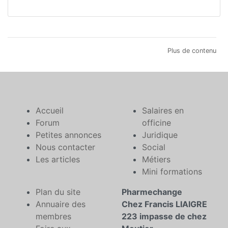
Plus de contenu
Accueil
Salaires en
Forum
officine
Petites annonces
Juridique
Nous contacter
Social
Les articles
Métiers
Mini formations
Plan du site
Pharmechange
Annuaire des
Chez Francis LIAIGRE
membres
223 impasse de chez