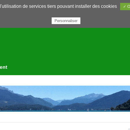
utilisation de services tiers pouvant installer des cookies
✓ O
rairie
Annuaires
Petites annonces
Nous contacter
Personnaliser
ment