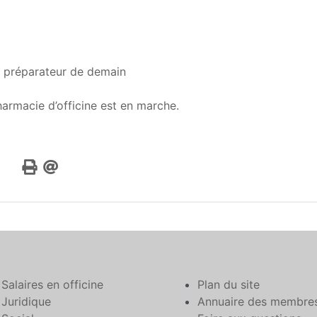
e préparateur de demain
armacie d’officine est en marche.
Salaires en officine
Plan du site
Juridique
Annuaire des membre