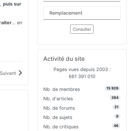
e
,
puis sur
Remplacement
aiter
… en
Consulter
Activité du site
Pages vues depuis 2003 :
Suivant
661 391 010
15 929
Nb. de membres
384
Nb. d'articles
31
Nb. de forums
9
Nb. de sujets
46
Nb. de critiques