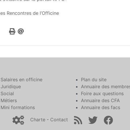
s Rencontres de l’Officine
Salaires en officine
Plan du site
Juridique
Annuaire des membre
Social
Foire aux questions
Métiers
Annuaire des CFA
Mini formations
Annuaire des facs
Charte
-
Contact