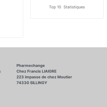
Top 10
Statistiques
Pharmechange
s
Chez Francis LIAIGRE
223 impasse de chez Moutier
74330 SILLINGY