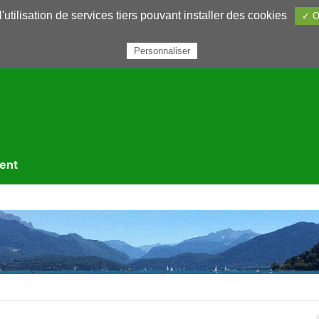
utilisation de services tiers pouvant installer des cookies
✓ O
rairie
Annuaires
Petites annonces
Nous contacter
Personnaliser
ment