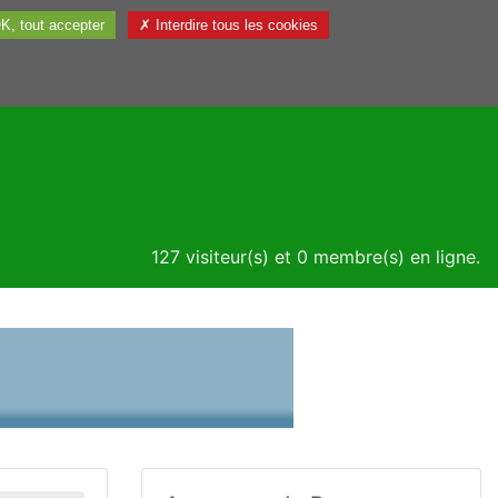
K, tout accepter
✗ Interdire tous les cookies
Utile
127 visiteur(s) et 0 membre(s) en ligne.