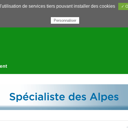
utilisation de services tiers pouvant installer des cookies
✓ O
rairie
Annuaires
Petites annonces
Nous contacter
Personnaliser
ment